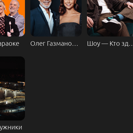
араоке
Олег Газманов, Татьяна Куртукова
Шоу — Кто здес
Лужники