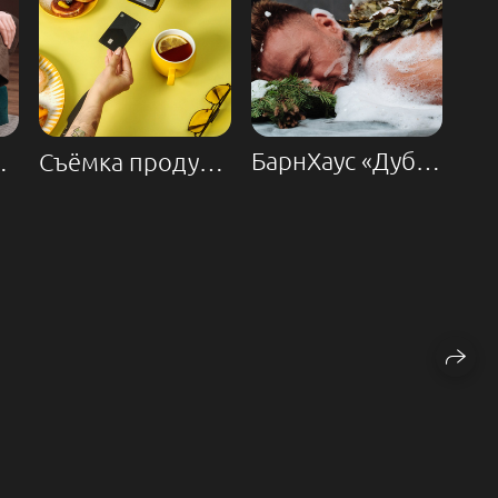
БарнХаус «Дубрава»
ь папа?
Съёмка продукта «Терминал Т-Банк»