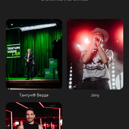
Тантум® Верде
Jony